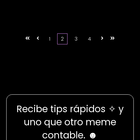
Primera
Anterior
1
2
3
4
Siguiente
Última
Recibe tips rápidos ✧ y
uno que otro meme
contable. ☻