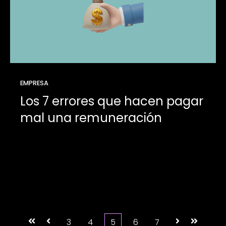
EMPRESA
Los 7 errores que hacen pagar
mal una remuneración
Primera
Anterior
3
4
5
6
7
Siguiente
Última