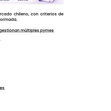
cado chileno, con criterios de
formada.
 gestionan múltiples pymes
s
ces