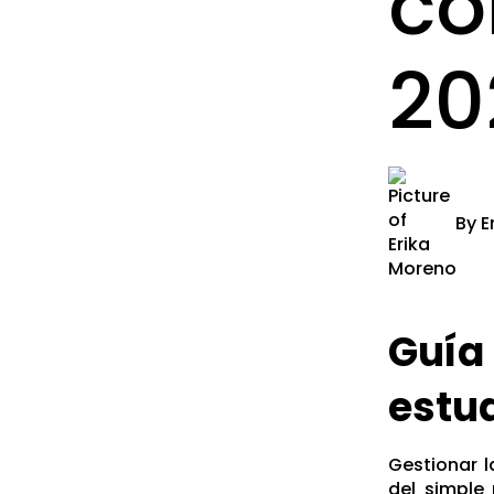
co
20
By
E
Guía
estud
Gestionar l
del simple