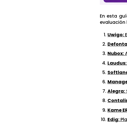
En esta guí
evaluación
Uwigo:
E
Defonta
Nubox:
A
Laudus:
Softlan
Manage
Alegra:
Contali
Kame ER
Edig:
Pl