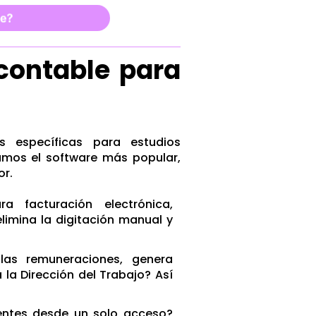
contable para
s específicas para estudios
amos el software más popular,
or.
 facturación electrónica,
limina la digitación manual y
as remuneraciones, genera
 la Dirección del Trabajo? Así
entes desde un solo acceso?