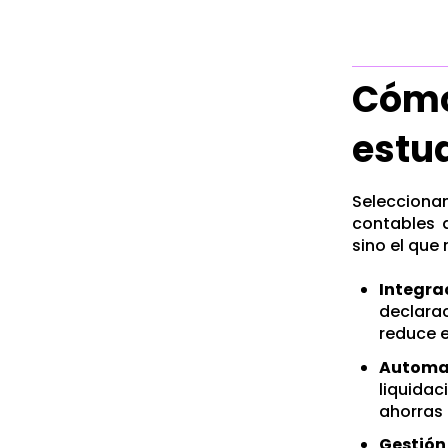
Cómo
estu
Seleccion
contables 
sino el que
Integra
declarac
reduce e
Automa
liquidac
ahorras
Gestión