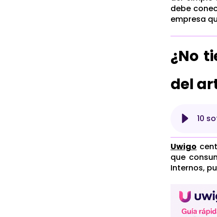
debe conect
empresa qu
¿No t
del ar
10 s
Uwigo
cent
que consum
Internos, p