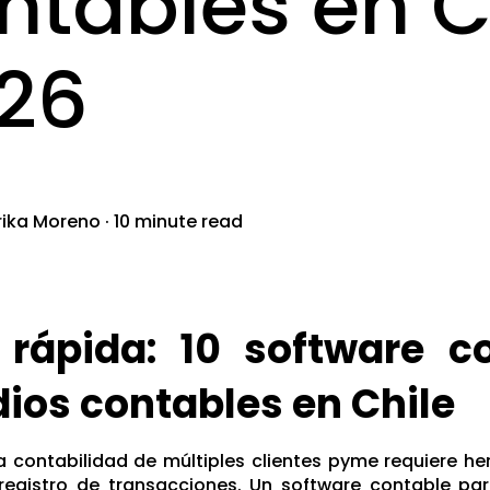
ntables en C
26
rika Moreno
·
10 minute read
 rápida: 10 software c
ios contables en Chile
a contabilidad de múltiples clientes pyme requiere h
 registro de transacciones. Un
software contable par