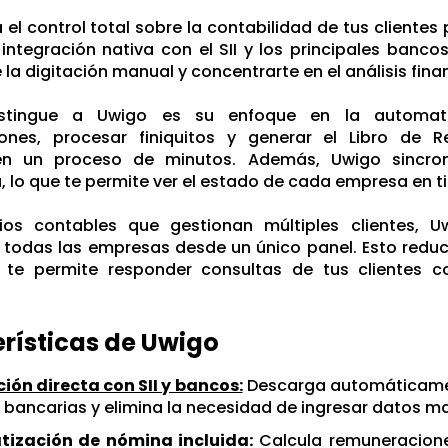
 el control total sobre la contabilidad de tus client
 integración nativa con el SII y los principales banco
 la digitación manual y concentrarte en el análisis fina
stingue a Uwigo es su enfoque en la automati
ones, procesar finiquitos y generar el Libro de R
en un proceso de minutos. Además, Uwigo sincron
 lo que te permite ver el estado de cada empresa en t
ios contables que gestionan múltiples clientes, U
 todas las empresas desde un único panel. Esto redu
 te permite responder consultas de tus clientes c
rísticas de Uwigo
ión directa con SII y bancos:
Descarga automáticamen
 bancarias y elimina la necesidad de ingresar datos 
ización de nómina incluida:
Calcula remuneracione