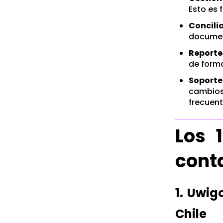
Esto es 
Concili
documen
Reporte
de forma
Soporte
cambios
frecuen
Los 
conta
1. Uwig
Chile