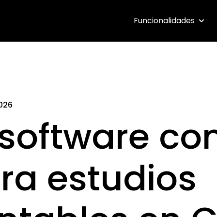
Funcionalidades
Show 
026
 software co
ra estudios