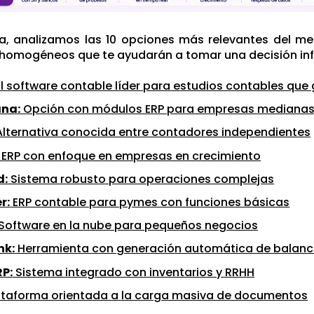
a, analizamos las 10 opciones más relevantes del mer
 homogéneos que te ayudarán a tomar una decisión in
l software contable líder para estudios contables que
na:
Opción con módulos ERP para empresas mediana
lternativa conocida entre contadores independientes
ERP con enfoque en empresas en crecimiento
d:
Sistema robusto para operaciones complejas
r:
ERP contable para pymes con funciones básicas
Software en la nube para pequeños negocios
nk:
Herramienta con generación automática de balan
P:
Sistema integrado con inventarios y RRHH
ataforma orientada a la carga masiva de documentos