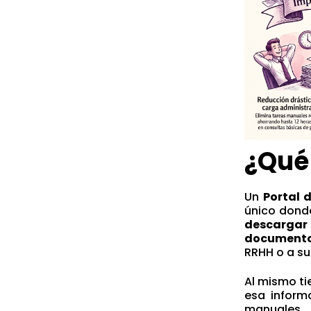
¿Qué
Un
Portal 
único donde
descargar
documentos
RRHH o a s
Al mismo ti
esa inform
manuales.