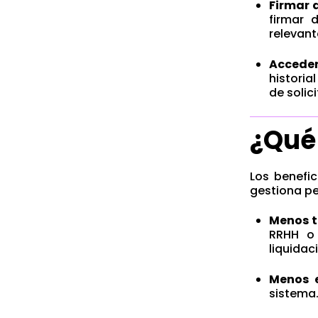
Firmar 
firmar 
relevant
Acceder
historia
de solici
¿Qué
Los benefi
gestiona pe
Menos t
RRHH o 
liquidac
Menos e
sistema.