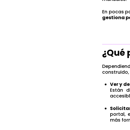
En pocas pa
gestiona p
¿Qué 
Dependiend
construido
Ver y d
Están d
accesibl
Solicit
portal, 
más form