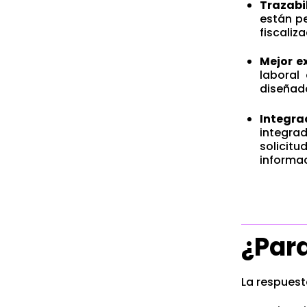
Trazabi
están pe
fiscaliz
Mejor e
laboral
diseñado
Integra
integrad
solicit
informac
¿Para
La respuest