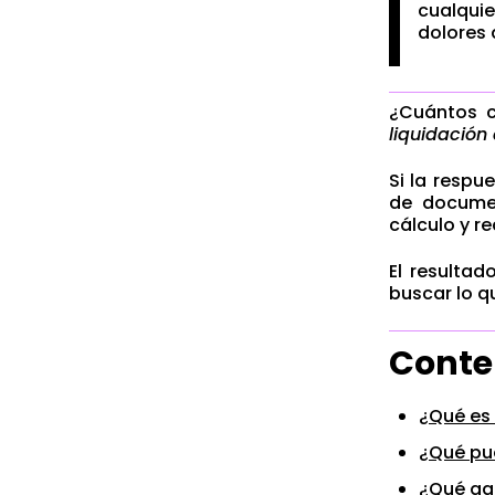
cualqui
dolores 
¿Cuántos c
liquidación
Si la respu
de documen
cálculo y r
El resulta
buscar lo q
Conte
¿Qué es
¿Qué pu
¿Qué ga