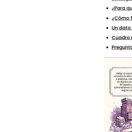
¿Para qu
¿Cómo f
Un dato 
Cuadro 
Pregunta