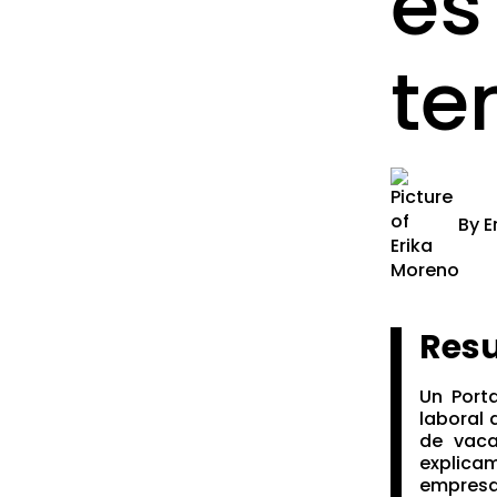
es
te
By
E
Res
Un Port
laboral 
de vaca
explica
empresa