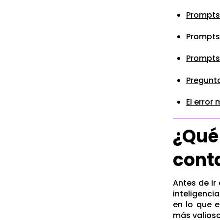
Prompts
Prompts 
Prompts 
Pregunta
El error
¿Qu
cont
Antes de ir
inteligencia
en lo que e
más valioso 