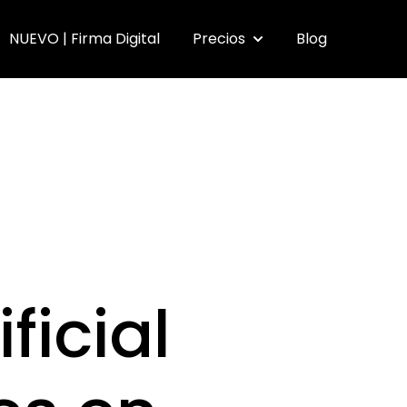
NUEVO | Firma Digital
Precios
Blog
submenu for Funcionalidades
Show submenu for Pr
ficial