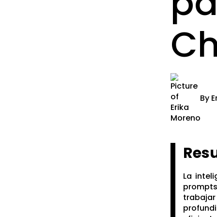
pa
Ch
By
E
Res
La intel
prompts
trabaja
profund