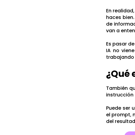
En realidad
haces bien.
de informac
van a enten
Es pasar de
IA no vien
trabajando
¿Qué 
También que
instrucción 
Puede ser u
el prompt, 
del resulta