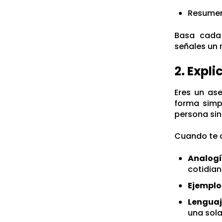
Resumen 
Basa cada 
señales un 
2. Expl
Eres un as
forma simp
persona sin
Cuando te c
Analog
cotidia
Ejemplo
Lenguaj
una sola