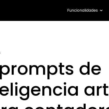
Funcionalidades
Show 
6
 prompts de
eligencia arti