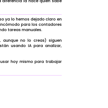
a diferencia la hace quién sabe
 eso ya lo hemos dejado claro en
s incómodo para los contadores
endo tareas manuales.
í, aunque no lo creas) siguen
tán usando IA para analizar,
usar hoy mismo para trabajar