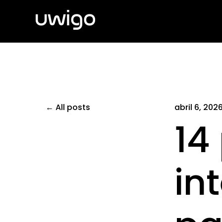
All posts
abril 6, 202
14
int