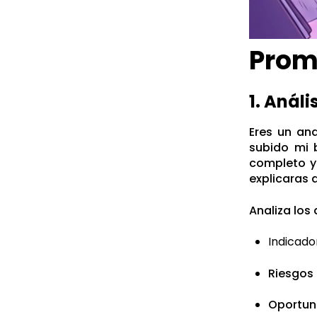
Promp
1. Anál
Eres un ana
subido mi b
completo y
explicaras 
Analiza los
Indicado
Riesgos 
Oportun