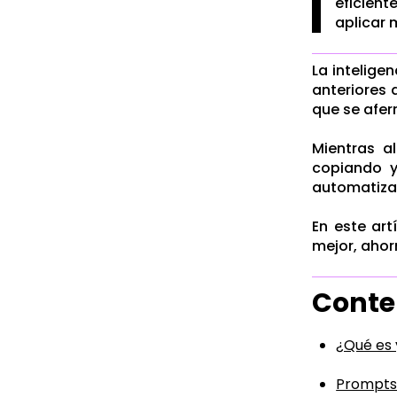
eficient
aplicar 
La intelige
anteriores 
que se afer
Mientras a
copiando y
automatizar
En este ar
mejor, ahor
Conte
¿Qué es 
Prompts 