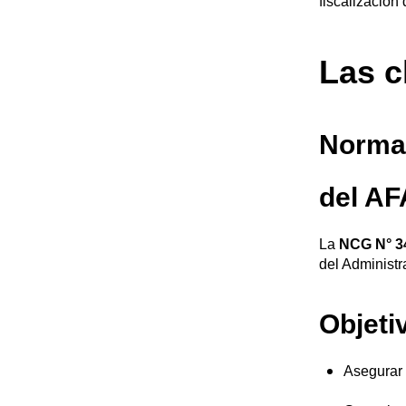
fiscalización
Las c
Norma 
del A
La
NCG N° 3
del Administr
Objeti
Asegura