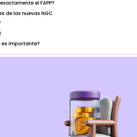
 exactamente el FAPP?
ves de las nuevas NGC
7
8
é es importante?