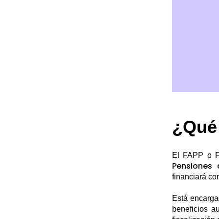
¿Qué 
El FAPP o F
Pensiones 
financiará co
Está encargad
beneficios a