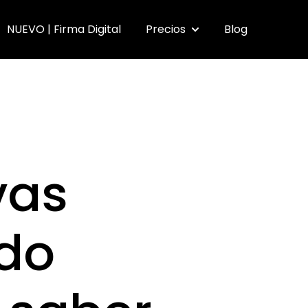
NUEVO | Firma Digital
Precios
Blog
submenu for Funcionalidades
Show submenu for Pr
vas
odo