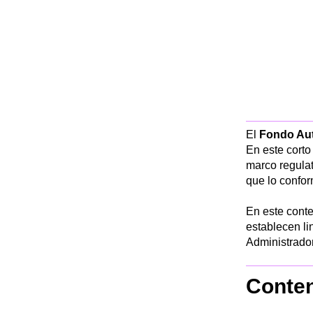
El
Fondo Aut
En este corto
marco regulat
que lo confo
En este conte
establecen l
Administrado
Conte