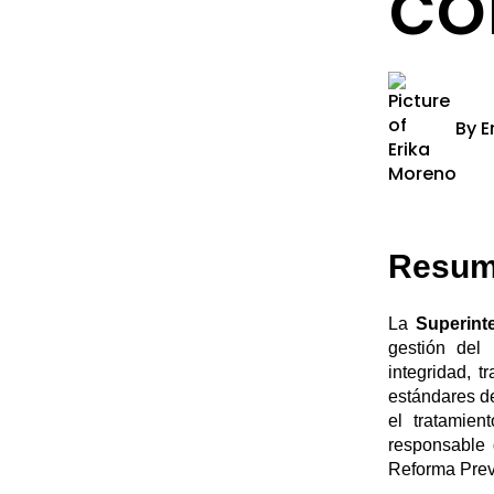
co
By
E
Resum
La
Superint
gestión del
integridad, t
estándares de
el tratamien
responsable 
Reforma Prev