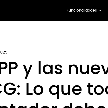
Funcionalidades
Show 
2025
PP y las nue
G: Lo que t