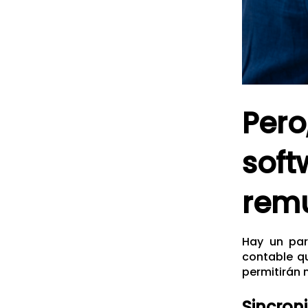
Per
so
remu
Hay un par
contable q
permitirán 
Sincron