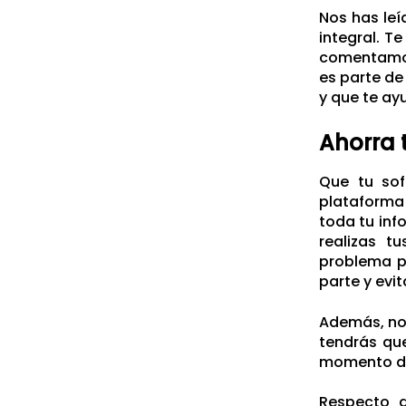
Nos has leí
integral. T
comentamo
es parte de
y que te ay
Ahorra 
Que tu sof
plataforma 
toda tu inf
realizas t
problema 
parte y evi
Además, no 
tendrás que
momento de
Respecto a