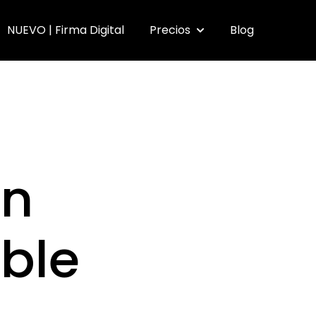
NUEVO | Firma Digital
Precios
Blog
submenu for Funcionalidades
Show submenu for Pr
un
ble