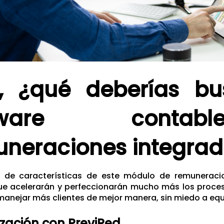
o, ¿qué deberías b
ftware conta
neraciones integra
 de características de este módulo de remuneracio
ue acelerarán y perfeccionarán mucho más los proces
manejar más clientes de mejor manera, sin miedo a eq
ización con PreviRed