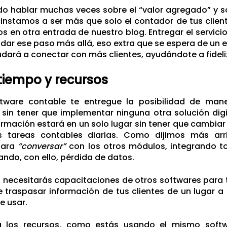
do hablar muchas veces sobre el “valor agregado” y s
e instamos a ser más que solo el contador de tus clien
s en otra
entrada de nuestro blog
. Entregar el servi
 dar ese paso más allá, eso extra que se espera de un 
udará a conectar con más clientes, ayudándote a fideliz
tiempo y recursos
tware contable te entregue la posibilidad de man
sin tener que implementar ninguna otra solución dig
ormación estará en un solo lugar sin tener que cambiar
us tareas contables diarias. Como dijimos más arr
para
“conversar”
con los otros módulos, integrando t
tando, con ello, pérdida de datos.
necesitarás capacitaciones de otros softwares para t
 traspasar información de tus clientes de un lugar a
 usar.
 los recursos, como estás usando el mismo softw