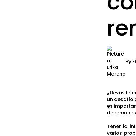
co
re
By
E
¿Llevas la 
un desafío 
es importan
de remuner
Tener la in
varios pro