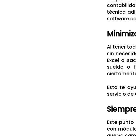
contabilid
técnica ad
software co
Minimiz
Al tener to
sin necesid
Excel o sa
sueldo o f
ciertamente
Esto te ay
servicio de 
Siempre
Este punto 
con módulo 
que va cam