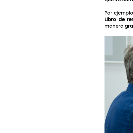
Por ejempl
Libro de re
manera grat