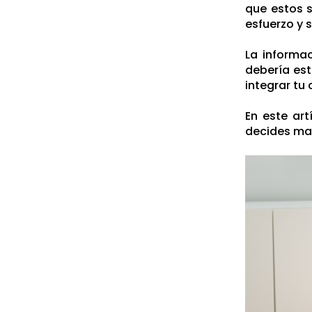
que estos 
esfuerzo y 
La informa
debería est
integrar tu
En este ar
decides man