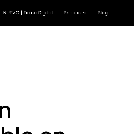
NUEVO | Firma Digital
Precios
Blog
submenu for Funcionalidades
Show submenu for Pr
n