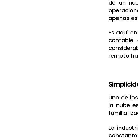
de un nue
operacion
apenas est
Es aquí e
contable 
considera
remoto hac
Simplicid
Uno de los
la nube e
familiariz
La industr
constante