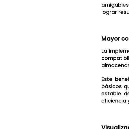
amigables
lograr re
Mayor co
La impleme
compatib
almacenami
Este bene
básicos q
estable d
eficiencia 
Visualiza