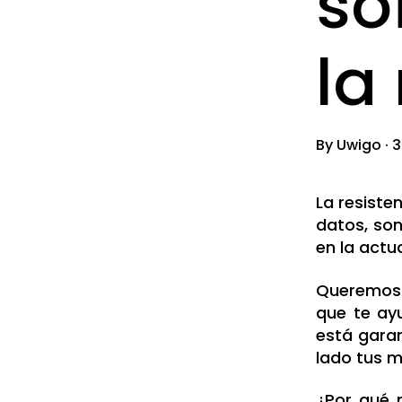
so
la
By
Uwigo
·
3
La resiste
datos, son
en la act
Queremos 
que te ay
está garan
lado tus m
¿Por qué 