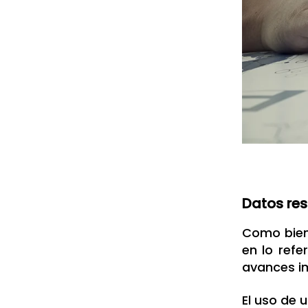
Datos re
Como bien
en lo refe
avances im
El uso de 