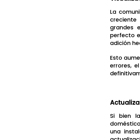
La comuni
creciente
grandes e
perfecto 
adición he
Esto aumen
errores, 
definitiva
Actualiza
Si bien l
doméstico
una insta
actualiza