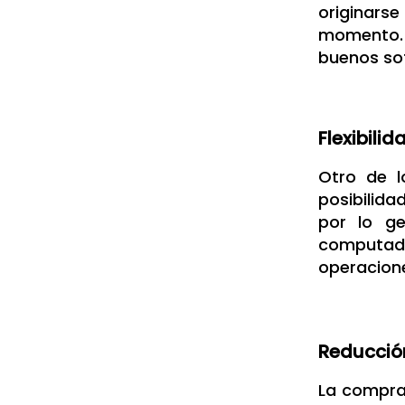
originarse
momento. 
buenos so
Flexibili
Otro de l
posibilida
por lo ge
computador
operacion
Reducción
La compra 