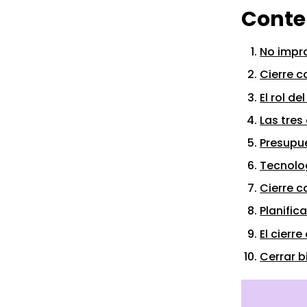
Conte
No impro
Cierre c
El rol d
Las tres
Presupue
Tecnolog
Cierre c
Planific
El cierr
Cerrar 