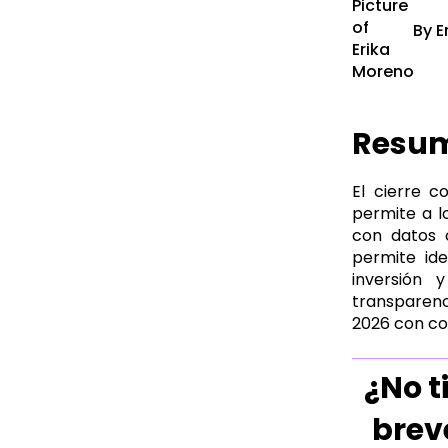
By
E
Resu
El cierre c
permite a lo
con datos c
permite ide
inversión 
transparenci
2026 con con
¿No t
brev