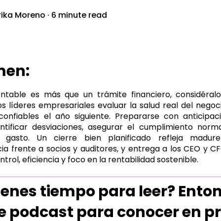
rika Moreno
·
6 minute read
men:
ontable es más que un trámite financiero, considéral
s líderes empresariales evaluar la salud real del negoci
onfiables el año siguiente. Prepararse con anticipac
ntificar desviaciones, asegurar el cumplimiento norm
y gasto. Un cierre bien planificado refleja madurez
a frente a socios y auditores, y entrega a los CEO y CFO
trol, eficiencia y foco en la rentabilidad sostenible.
ienes tiempo para leer? Ent
e podcast para conocer en p