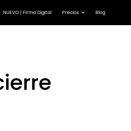
NUEVO | Firma Digital
Precios
Blog
submenu for Funcionalidades
Show submenu for Pr
cierre