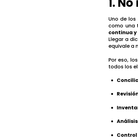
1. No
Uno de los
como una t
continua y
Llegar a di
equivale a n
Por eso, l
todos los e
Concili
Revisió
Inventar
Análisis
Control