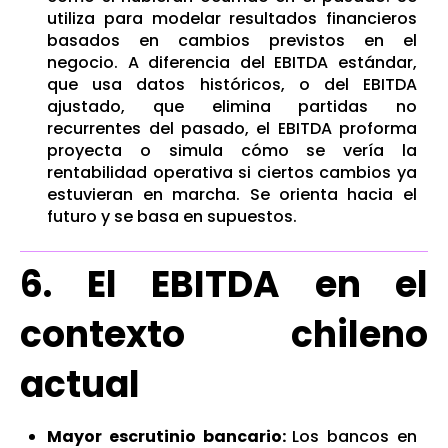
utiliza para modelar resultados financieros
basados en cambios previstos en el
negocio.
A diferencia del EBITDA estándar,
q
ue usa datos históric
os,
o del EBITDA
ajustado,
q
ue elimina partidas no
recurrentes del pasado
,
e
l
EB
ITD
A
proforma
proyecta
o simula
c
ó
mo se vería la
rentabilidad operativa si ciertos cambios ya
estuvieran en marcha. Se orienta hacia el
futuro y se basa en supuestos.
6. El EBITDA en el
contexto chileno
actual
Mayor escrutinio bancario:
Los bancos en