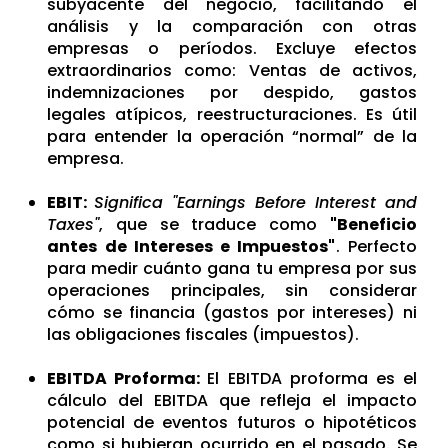
subyacente del negocio, facilitando el
análisis y la comparación con otras
empresas o períodos.
Excluye efectos
extraordinarios como:
Ventas de activos,
i
ndemnizaciones por despido, g
astos
legales atípicos, r
eestructuraciones.
Es útil
para entender la operaci
ón “normal” de la
empresa.
EBIT:
Significa "Earnings Before Interest and
Taxes"
, que se traduce como
"Beneficio
antes de Intereses e Impuestos"
.
Perfecto
para medir
cuánto gana tu empresa por sus
operaciones principales, sin considerar
cómo se financia (gastos por intereses) ni
las obligaciones fiscales (impuestos).
EBITDA Proforma:
El EBITDA proforma es el
cálculo del EBITDA
que
r
e
f
l
e
j
a
el i
mpacto
potencial de eventos futuros o hi
potéticos
como si hubieran ocurrido en el pasado. Se