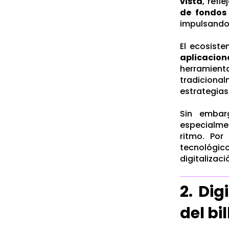
vista
, refl
de fondos 
impulsando 
El ecosist
aplicacion
herramien
tradiciona
estrategias
Sin embar
especialmen
ritmo. Por
tecnológico
digitalizaci
2. Dig
del bi