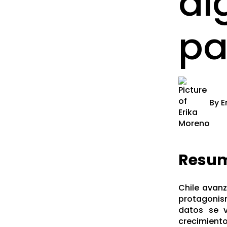
di
pa
By
E
Resu
Chile avanz
protagonism
datos se v
crecimiento