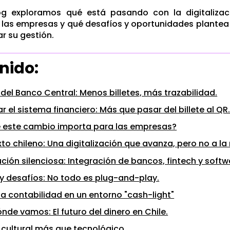
og exploramos qué está pasando con la digitalizac
las empresas y qué desafíos y oportunidades plantea
r su gestión.
nido:
 del Banco Central: Menos billetes, más trazabilidad.
zar el sistema financiero: Más que pasar del billete al QR
é este cambio importa para las empresas?
xto chileno: Una digitalización que avanza, pero no a l
ución silenciosa: Integración de bancos, fintech y soft
y desafíos: No todo es plug-and-play.
e la contabilidad en un entorno "cash-light"
nde vamos: El futuro del dinero en Chile.
 cultural más que tecnológico.