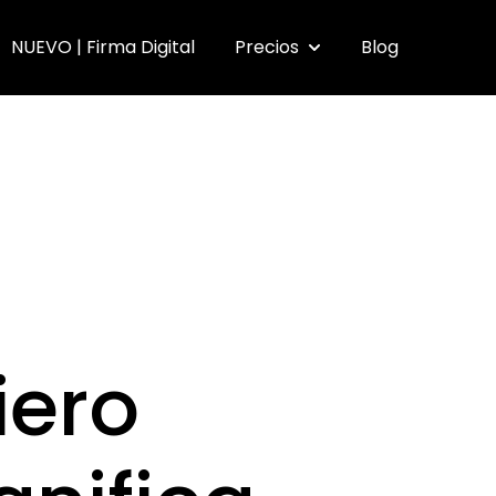
NUEVO | Firma Digital
Precios
Blog
submenu for Funcionalidades
Show submenu for Pr
iero