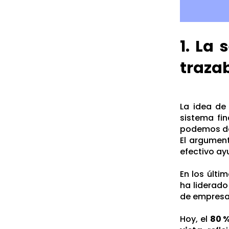
1. La 
trazab
La idea de
sistema fi
podemos d
El argumen
efectivo ay
En los últi
ha liderado
de empresa
Hoy, el
80 %