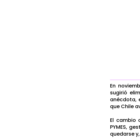
En noviemb
sugirió eli
anécdota, 
que Chile a
El cambio 
PYMES, gest
quedarse y,