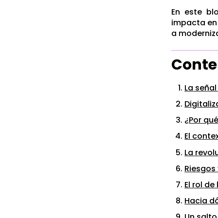
En este bl
impacta en 
a moderniza
Conte
La señal
Digitali
¿Por qu
El conte
La revol
Riesgos 
El rol d
Hacia dó
Un salto