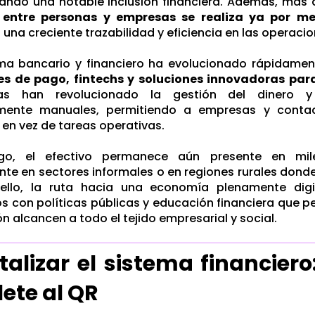
ejando una notable inclusión financiera. Además, más
entre personas y empresas se realiza ya por me
una creciente trazabilidad y eficiencia en las operacio
ema bancario y financiero ha evolucionado rápidamen
es de pago, fintechs y soluciones innovadoras para
tas han revolucionado la gestión del dinero y
lmente manuales, permitiendo a empresas y contad
 en vez de tareas operativas.
go, el efectivo permanece aún presente en mile
te en sectores informales o en regiones rurales donde 
 ello, la ruta hacia una economía plenamente digi
s con políticas públicas y educación financiera que pe
ón alcancen a todo el tejido empresarial y social.
italizar el sistema financie
llete al QR