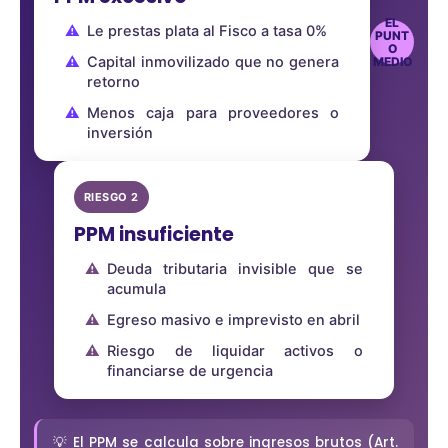
EL
Le prestas plata al Fisco a tasa 0%
PUNT
O
Capital inmovilizado que no genera
MEDIO
retorno
Menos caja para proveedores o
inversión
RIESGO 2
PPM insuficiente
Deuda tributaria invisible que se
acumula
Egreso masivo e imprevisto en abril
Riesgo de liquidar activos o
financiarse de urgencia
💡 El PPM se calcula sobre ingresos brutos (Art.