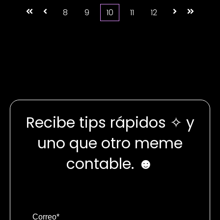
Primera
Anterior
8
9
10
11
12
Siguiente
Última
Recibe tips rápidos ✧ y
uno que otro meme
contable. ☻
Correo
*